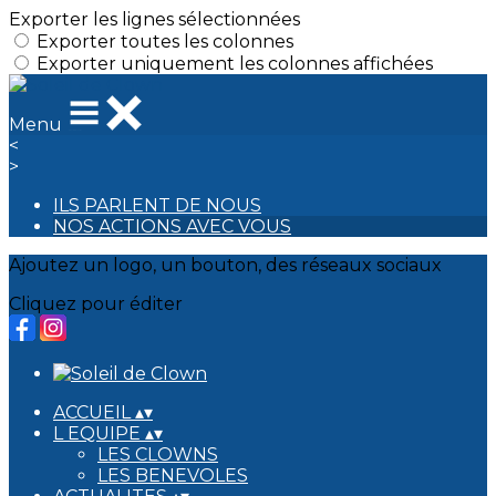
Exporter les lignes sélectionnées
Exporter toutes les colonnes
Exporter uniquement les colonnes affichées
Menu
<
>
ILS PARLENT DE NOUS
NOS ACTIONS AVEC VOUS
Ajoutez un logo, un bouton, des réseaux sociaux
Cliquez pour éditer
ACCUEIL
▴
▾
L EQUIPE
▴
▾
LES CLOWNS
LES BENEVOLES