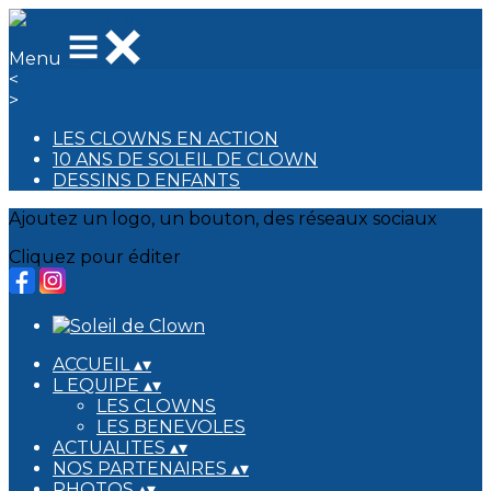
Menu
<
>
LES CLOWNS EN ACTION
10 ANS DE SOLEIL DE CLOWN
DESSINS D ENFANTS
Ajoutez un logo, un bouton, des réseaux sociaux
Cliquez pour éditer
ACCUEIL
▴
▾
L EQUIPE
▴
▾
LES CLOWNS
LES BENEVOLES
ACTUALITES
▴
▾
NOS PARTENAIRES
▴
▾
PHOTOS
▴
▾